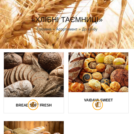
«ХЛІБНІ ТАЄМНИЦІ»
Головна
»
Асортимент
» До хлібу
VAIDAVA SWEET
BREAD SOFT FRESH